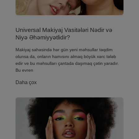
Universal Makiyaj Vasitələri Nədir və
Niyə Əhəmiyyətlidir?
Makiyaj sahəsində hər gün yeni məhsullar təqdim
olunsa da, onların hamısını almaq böyük xərc tələb
edir ve bu məhsulları çantada daşımaq çətin yaradır.
Bu evren
Daha çox