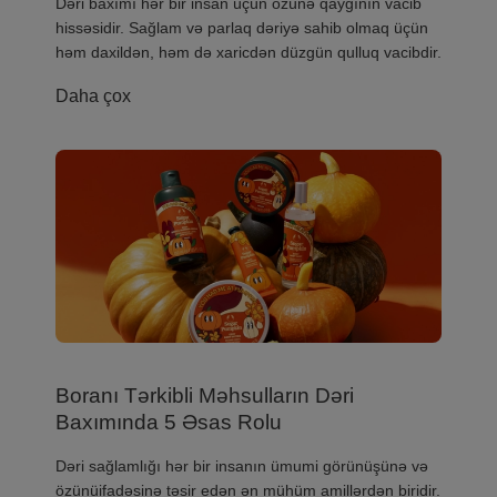
​Dəri baxımı hər bir insan üçün özünə qayğının vacib
hissəsidir. Sağlam və parlaq dəriyə sahib olmaq üçün
həm daxildən, həm də xaricdən düzgün qulluq vacibdir.
Daha çox
Boranı Tərkibli Məhsulların Dəri
Baxımında 5 Əsas Rolu
Dəri sağlamlığı hər bir insanın ümumi görünüşünə və
özünüifadəsinə təsir edən ən mühüm amillərdən biridir.