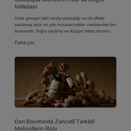
İstifadəsi
​Üzdə günəşin təbii verdiyi parlaqlığı və isti effekti
yaratmaq üçün ən çox müraciət edilən vasitələrdən biri
bronzerdir. Doğru seçilmiş və düzgün tətbiq olunmu
Daha çox
Dəri Baxımında Zəncəfil Tərkibli
Məhsulların Rolu