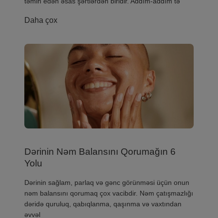
təmin edən əsas şərtlərdən biridir. Addım-addım tə
Daha çox
Dərinin Nəm Balansını Qorumağın 6
Yolu
​Dərinin sağlam, parlaq və gənc görünməsi üçün onun
nəm balansını qorumaq çox vacibdir. Nəm çatışmazlığı
dəridə quruluq, qabıqlanma, qaşınma və vaxtından
əvvəl