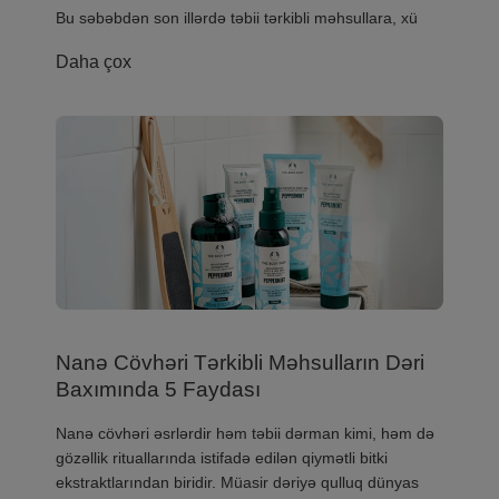
Bu səbəbdən son illərdə təbii tərkibli məhsullara, xü
Daha çox
Nanə Cövhəri Tərkibli Məhsulların Dəri
Baxımında 5 Faydası
Nanə cövhəri əsrlərdir həm təbii dərman kimi, həm də
gözəllik rituallarında istifadə edilən qiymətli bitki
ekstraktlarından biridir. Müasir dəriyə qulluq dünyas