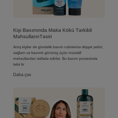
Kişi Baxımında Maka Kökü Tərkibli
MəhsullarınTəsiri
​Artıq kişilər də gündəlik baxım rutinlərinə diqqət yetirir,
sağlam və baxımlı görünüş üçün müxtəlif
məhsullardan istifadə edirlər. Bu baxım prosesində
təbii bi
Daha çox