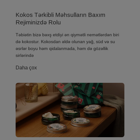
Kokos Tərkibli Məhsulların Baxım
Rejiminizdə Rolu
Təbiətin bizə bəxş etdiyi ən qiymətli nemətlərdən biri
də kokostur. Kokosdan əldə olunan yağ, süd və su
əsrlər boyu həm qidalanmada, həm də gözəllik
sirlərində
Daha çox