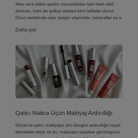
​Aloe vera bitkisi qədim zamanlardan bəri həm təbii
dərman, həm də qulluq vasitəsi kimi istifadə olunur.
Onun tərkibində olan zəngin vitaminlər, minerallar və a
Daha çox
Qalıcı Nəticə Üçün Makiyaj Ardıcıllığı
​Gözəl və qalıcı makiyajın sirri düzgün ardıcıllığa riayət
etməkdən keçir və bu, makiyajın peşəkar görünüşünü