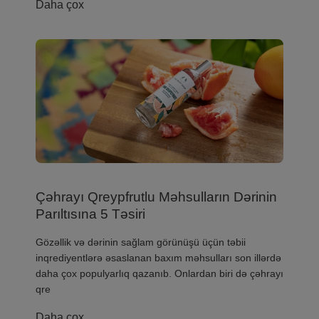
Daha çox
Çəhrayı Qreypfrutlu Məhsulların Dərinin
Parıltısına 5 Təsiri
Gözəllik və dərinin sağlam görünüşü üçün təbii
inqrediyentlərə əsaslanan baxım məhsulları son illərdə
daha çox populyarlıq qazanıb. Onlardan biri də çəhrayı
qre
Daha çox