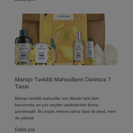
Manqo Tərkibli Məhsulların Dərinizə 7
Təsiri
Manqo tərkibli məhsullar son illərdə təbii dəri
baxımında ən çox seçilən vasitələrdən birinə
çevrilmişdir. Bu tropik meyvə yalnız dadı ilə deyil, həm
də yüksək
Daha çox