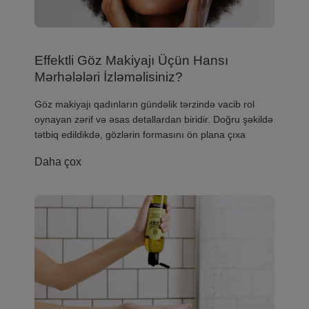
Effektli Göz Makiyajı Üçün Hansı
Mərhələləri İzləməlisiniz?
​Göz makiyajı qadınların gündəlik tərzində vacib rol
oynayan zərif və əsas detallardan biridir. Doğru şəkildə
tətbiq edildikdə, gözlərin formasını ön plana çıxa
Daha çox