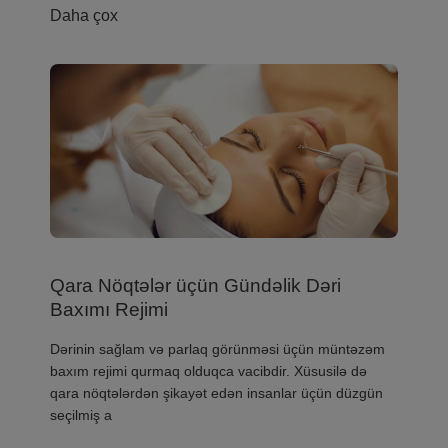
Daha çox
Qara Nöqtələr üçün Gündəlik Dəri
Baxımı Rejimi
Dərinin sağlam və parlaq görünməsi üçün müntəzəm
baxım rejimi qurmaq olduqca vacibdir. Xüsusilə də
qara nöqtələrdən şikayət edən insanlar üçün düzgün
seçilmiş a