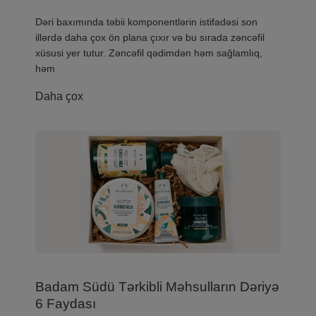
​Dəri baxımında təbii komponentlərin istifadəsi son
illərdə daha çox ön plana çıxır və bu sırada zəncəfil
xüsusi yer tutur. Zəncəfil qədimdən həm sağlamlıq,
həm
Daha çox
Badam Südü Tərkibli Məhsulların Dəriyə
6 Faydası