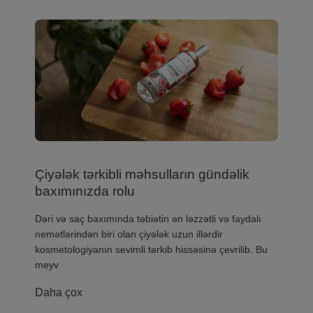
Çiyələk tərkibli məhsulların gündəlik
baxımınızda rolu
​Dəri və saç baxımında təbiətin ən ləzzətli və faydalı
nemətlərindən biri olan çiyələk uzun illərdir
kosmetologiyanın sevimli tərkib hissəsinə çevrilib. Bu
meyv
Daha çox