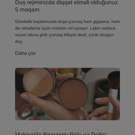
Duş rejiminizdə diqqət etməli olduğunuz
5 məqam
​Gündəlik həyatımızda duşa çıxmaq həm gigiyena, həm
də rahatlama üçün mühüm rol oynayır. Lakin sadəcə
suyun altına girib çıxmaq kifayət deyil, çünki düzgün
duş
Daha çox
Makiyajda Bronzerin Rolu və Doğru