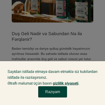
Duş Geli Nədir və Sabundan Nə ilə
Fərqlənir?
Bədən təmizliyi və dəriyə qulluq gündəlik həyatımızın
ayrılmaz hissəsidir. Bu sahədə istifadə olunan əsas
məhsullar arasında duş geli və sabun xüsusi yer tutur.
Daha çox
Saytdan istifadə etməyə davam etməklə siz kukilərdən
istifadə ilə razılaşırsınız.
Ətraflı məlumat üçün baxın
gizlilik siyasəti
.
Razıyam
Söhbət