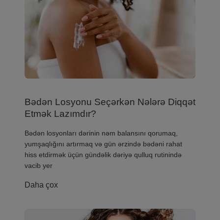
Bədən Losyonu Seçərkən Nələrə Diqqət
Etmək Lazımdır?
Bədən losyonları dərinin nəm balansını qorumaq,
yumşaqlığını artırmaq və gün ərzində bədəni rahat
hiss etdirmək üçün gündəlik dəriyə qulluq rutinində
vacib yer
Daha çox