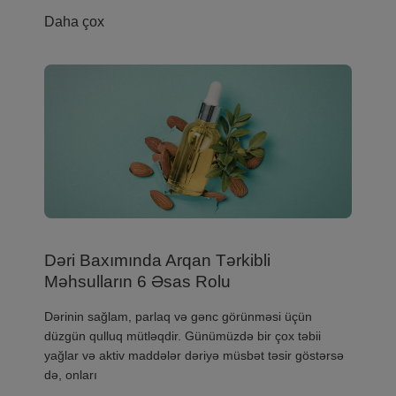
Daha çox
Dəri Baxımında Arqan Tərkibli
Məhsulların 6 Əsas Rolu
​Dərinin sağlam, parlaq və gənc görünməsi üçün
düzgün qulluq mütləqdir. Günümüzdə bir çox təbii
yağlar və aktiv maddələr dəriyə müsbət təsir göstərsə
də, onları