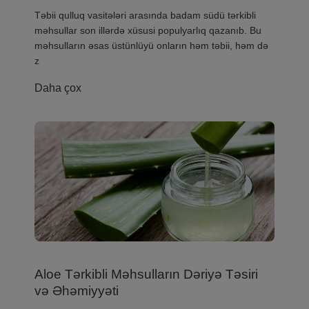
Təbii qulluq vasitələri arasında badam südü tərkibli
məhsullar son illərdə xüsusi populyarlıq qazanıb. Bu
məhsulların əsas üstünlüyü onların həm təbii, həm də
z
Daha çox
Aloe Tərkibli Məhsulların Dəriyə Təsiri
və Əhəmiyyəti