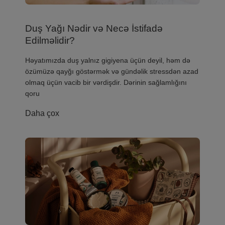
Duş Yağı Nədir və Necə İstifadə
Edilməlidir?
​Həyatımızda duş yalnız gigiyena üçün deyil, həm də
özümüzə qayğı göstərmək və gündəlik stressdən azad
olmaq üçün vacib bir vərdişdir. Dərinin sağlamlığını
qoru
Daha çox