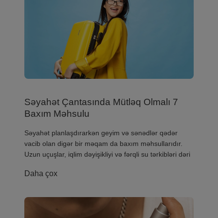
Səyahət Çantasında Mütləq Olmalı 7
Baxım Məhsulu
​Səyahət planlaşdırarkən geyim və sənədlər qədər
vacib olan digər bir məqam da baxım məhsullarıdır.
Uzun uçuşlar, iqlim dəyişikliyi və fərqli su tərkibləri dəri
Daha çox