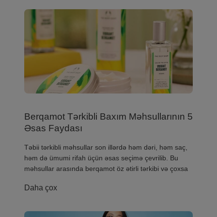
Berqamot Tərkibli Baxım Məhsullarının 5
Əsas Faydası
​Təbii tərkibli məhsullar son illərdə həm dəri, həm saç,
həm də ümumi rifah üçün əsas seçimə çevrilib. Bu
məhsullar arasında berqamot öz ətirli tərkibi və çoxsa
Daha çox