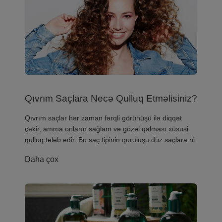
Qıvrım Saçlara Necə Qulluq Etməlisiniz?
​Qıvrım saçlar hər zaman fərqli görünüşü ilə diqqət
çəkir, amma onların sağlam və gözəl qalması xüsusi
qulluq tələb edir. Bu saç tipinin quruluşu düz saçlara ni
Daha çox