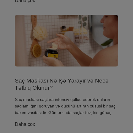
Daha çox
Saç Maskası Nə İşə Yarayır və Necə
Tətbiq Olunur?
​Saç maskası saçlara intensiv qulluq edərək onların
sağlamlığını qoruyan və gücünü artıran xüsusi bir saç
baxım vasitəsidir. Gün ərzində saçlar toz, kir, günəş
Daha çox