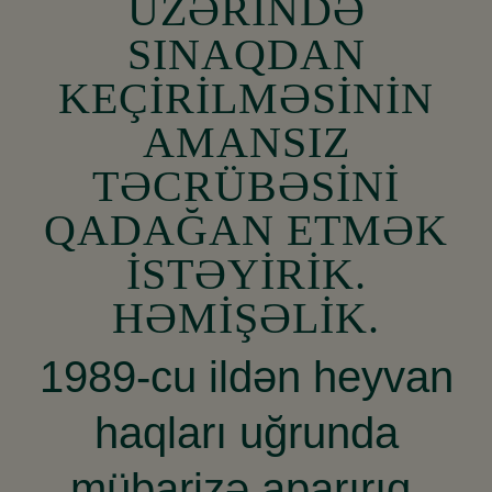
ÜZƏRİNDƏ
SINAQDAN
KEÇİRİLMƏSİNİN
AMANSIZ
TƏCRÜBƏSİNİ
QADAĞAN ETMƏK
İSTƏYİRİK.
HƏMİŞƏLİK.
1989-cu ildən heyvan
haqları uğrunda
mübarizə aparırıq.