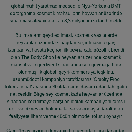
qlobal mühit yaratmaq məqsədilə Nyu-Yorkdakı BMT
qərargahına kosmetik məhsulların heyvanlar üzərində
sınanması əleyhinə atılan 8,3 milyon imza təqdim etdi.
Bu imzaların qeyd edilməsi, kosmetik vasitələrdə
heyvanlar üzərində sınaqdan keçirilməsinə qarşı
kampaniya həyata keçirən ilk beynəlxalq gözəllik brendi
olan The Body Shop ilə heyvanlar üzərində kosmetik
məhsul və inqrediyent sınaqlarına son qoymağa həsr
olunmuş ilk qlobal, qeyri-kommersiya təşkilatı,
uzunmüddətli kampaniya tərəfdaşımız 'Cruelty Free
International' arasında 30 ildən artıq davam edən təbliğatın
nəticəsidir. Birgə səy kosmetikada heyvanlar üzərində
sınaqdan keçirilməyə qarşı ən iddialı kampaniyanı təmsil
edir və bizneslər, hökumətlər və vətəndaşlar tərəfindən
fəaliyyətə ilham vermək üçün bir model rolunu oynayır.
Cəmi 15 ay ərzində dünyanın hər yerindən tərəfdarlardan