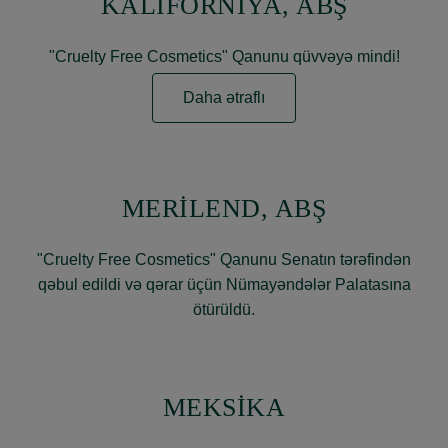
KALİFORNİYA, ABŞ
"Cruelty Free Cosmetics" Qanunu qüvvəyə mindi!
Daha ətraflı
MERİLEND, ABŞ
"Cruelty Free Cosmetics" Qanunu Senatın tərəfindən
qəbul edildi və qərar üçün Nümayəndələr Palatasına
ötürüldü.
MEKSİKA