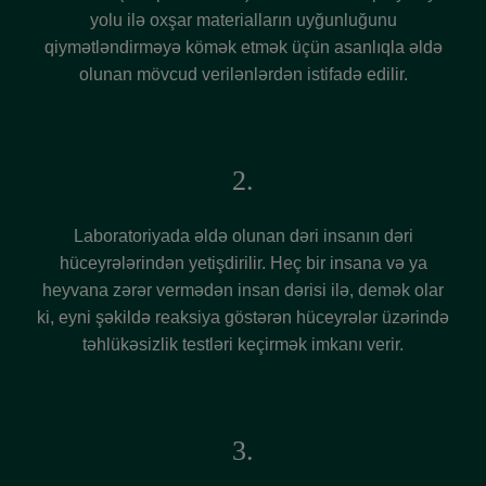
yolu ilə oxşar materialların uyğunluğunu
qiymətləndirməyə kömək etmək üçün asanlıqla əldə
olunan mövcud verilənlərdən istifadə edilir.
2.
Laboratoriyada əldə olunan dəri insanın dəri
hüceyrələrindən yetişdirilir. Heç bir insana və ya
heyvana zərər vermədən insan dərisi ilə, demək olar
ki, eyni şəkildə reaksiya göstərən hüceyrələr üzərində
təhlükəsizlik testləri keçirmək imkanı verir.
3.