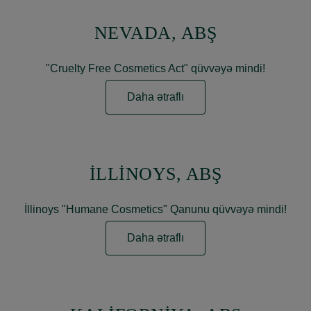
NEVADA, ABŞ
"Cruelty Free Cosmetics Act" qüvvəyə mindi!
Daha ətraflı
İLLİNOYS, ABŞ
İllinoys "Humane Cosmetics" Qanunu qüvvəyə mindi!
Daha ətraflı