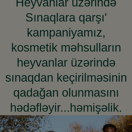
Heyvanlar üzərində
Sınaqlara qarşı'
kampaniyamız,
kosmetik məhsulların
heyvanlar üzərində
sınaqdan keçirilməsinin
qadağan olunmasını
hədəfləyir...həmişəlik.