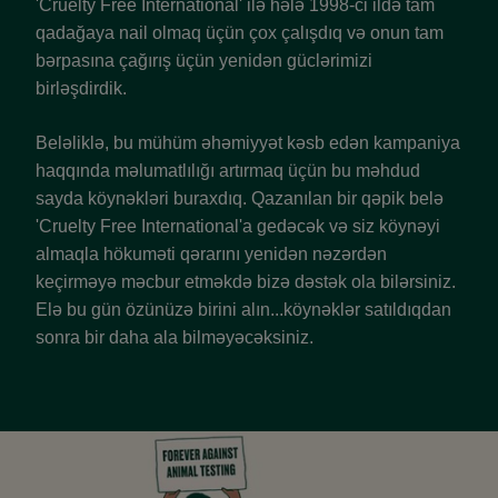
'Cruelty Free International' ilə hələ 1998-ci ildə tam
qadağaya nail olmaq üçün çox çalışdıq və onun tam
bərpasına çağırış üçün yenidən güclərimizi
birləşdirdik.
Beləliklə, bu mühüm əhəmiyyət kəsb edən kampaniya
haqqında məlumatlılığı artırmaq üçün bu məhdud
sayda köynəkləri buraxdıq. Qazanılan bir qəpik belə
'Cruelty Free International'a gedəcək və siz köynəyi
almaqla hökuməti qərarını yenidən nəzərdən
keçirməyə məcbur etməkdə bizə dəstək ola bilərsiniz.
Elə bu gün özünüzə birini alın...köynəklər satıldıqdan
sonra bir daha ala bilməyəcəksiniz.