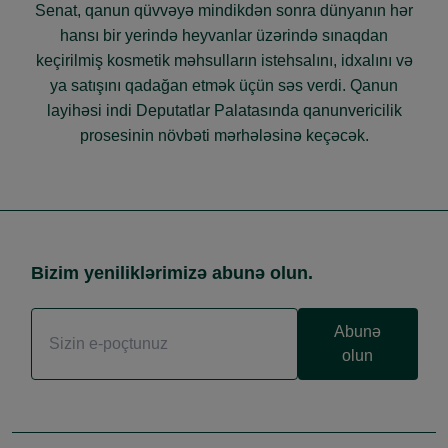
Senat, qanun qüvvəyə mindikdən sonra dünyanın hər
hansı bir yerində heyvanlar üzərində sınaqdan
keçirilmiş kosmetik məhsulların istehsalını, idxalını və
ya satışını qadağan etmək üçün səs verdi. Qanun
layihəsi indi Deputatlar Palatasında qanunvericilik
prosesinin növbəti mərhələsinə keçəcək.
Bizim yeniliklərimizə abunə olun.
Abunə
olun