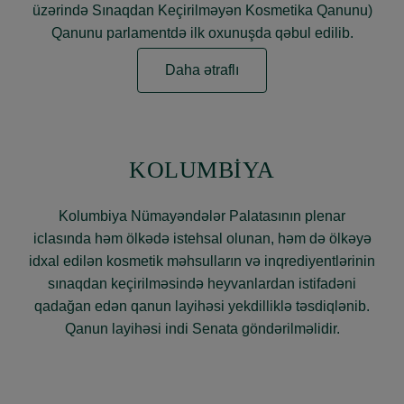
üzərində Sınaqdan Keçirilməyən Kosmetika Qanunu)
Qanunu parlamentdə ilk oxunuşda qəbul edilib.
Daha ətraflı
KOLUMBİYA
Kolumbiya Nümayəndələr Palatasının plenar
iclasında həm ölkədə istehsal olunan, həm də ölkəyə
idxal edilən kosmetik məhsulların və inqrediyentlərinin
sınaqdan keçirilməsində heyvanlardan istifadəni
qadağan edən qanun layihəsi yekdilliklə təsdiqlənib.
Qanun layihəsi indi Senata göndərilməlidir.