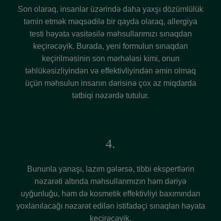
Son olaraq, insanlar üzərində daha yaxşı dözümlülük
təmin etmək məqsədilə bir qayda olaraq, allergiya
testi həyata vasitəsilə məhsullarımızı sınaqdan
keçirəcəyik. Burada, yeni formulun sınaqdan
keçirilməsinin son mərhələsi kimi, onun
təhlükəsizliyindən və effektivliyindən əmin olmaq
üçün məhsulun insanın dərisinə çox az miqdarda
tətbiqi nəzərdə tutulur.
4.
Bununla yanaşı, lazım gələrsə, tibbi ekspertlərin
nəzarəti altında məhsullarımızın həm dəriyə
uyğunluğu, həm də kosmetik effektivliyi baxımından
yoxlanılacağı nəzarət edilən istifadəçi sınaqları həyata
keçirəcəyik.