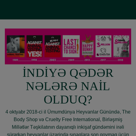
İNDİYƏ QƏDƏR
NƏLƏRƏ NAİL
OLDUQ?
4 oktyabr 2018-ci il Ümumdünya Heyvanlar Günündə, The
Body Shop və Cruelty Free International, Birləşmiş
Millətlər Təşkilatının dayanıqlı inkişaf gündəmini irəli
sürərkən heyvanlar üzərində sınaqlara son qoymaq üçün