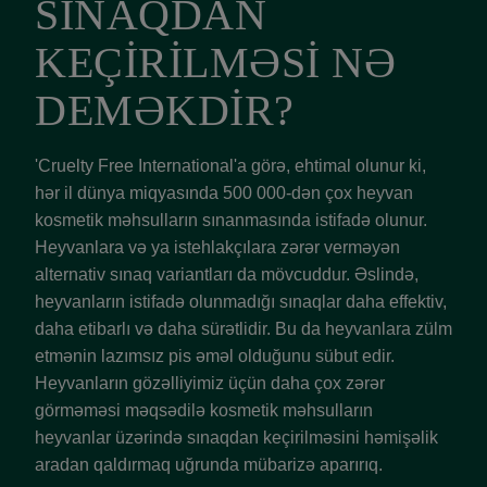
SINAQDAN
KEÇİRİLMƏSİ NƏ
DEMƏKDİR?
'Cruelty Free International'a görə, ehtimal olunur ki,
hər il dünya miqyasında 500 000-dən çox heyvan
kosmetik məhsulların sınanmasında istifadə olunur.
Heyvanlara və ya istehlakçılara zərər verməyən
alternativ sınaq variantları da mövcuddur. Əslində,
heyvanların istifadə olunmadığı sınaqlar daha effektiv,
daha etibarlı və daha sürətlidir. Bu da heyvanlara zülm
etmənin lazımsız pis əməl olduğunu sübut edir.
Heyvanların gözəlliyimiz üçün daha çox zərər
görməməsi məqsədilə kosmetik məhsulların
heyvanlar üzərində sınaqdan keçirilməsini həmişəlik
aradan qaldırmaq uğrunda mübarizə aparırıq.