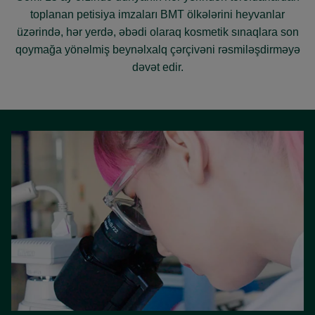
toplanan petisiya imzaları BMT ölkələrini heyvanlar
üzərində, hər yerdə, əbədi olaraq kosmetik sınaqlara son
qoymağa yönəlmiş beynəlxalq çərçivəni rəsmiləşdirməyə
dəvət edir.