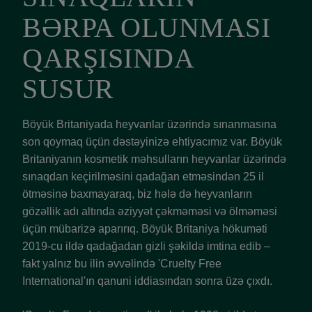
BƏRPA OLUNMASI
QARŞISINDA
SUSUR
Böyük Britaniyada heyvanlar üzərində sınanmasına
son qoymaq üçün dəstəyinizə ehtiyacımız var. Böyük
Britaniyanın kosmetik məhsulların heyvanlar üzərində
sınaqdan keçirilməsini qadağan etməsindən 25 il
ötməsinə baxmayaraq, biz hələ də heyvanların
gözəllik adı altında əziyyət çəkməməsi və ölməməsi
üçün mübarizə aparırıq. Böyük Britaniya hökuməti
2019-cu ildə qadağadan gizli şəkildə imtina edib –
fakt yalnız bu ilin əvvəlində 'Cruelty Free
International'ın qanuni iddiasından sonra üzə çıxdı.