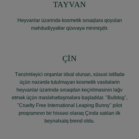
TAYVAN
Heyvanlar üzərində kosmetik sınaqlara qoyulan
məhdudiyyətlər qüvvəyə minmişdir.
ÇİN
Tənzimləyici orqanlar idxal olunan, xüsusi istifadə
üçün nəzərdə tutulmayan kosmetik vasitələrin
heyvanlar üzərində sınaqdan keçirilməsinin ləğv
etmək üçün məsləhətləşmələrə başladılar. "Bulldog",
"Cruelty Free International Leaping Bunny" pilot
proqramının bir hissəsi olaraq Çində satılan ilk
beynəlxalq brend oldu.