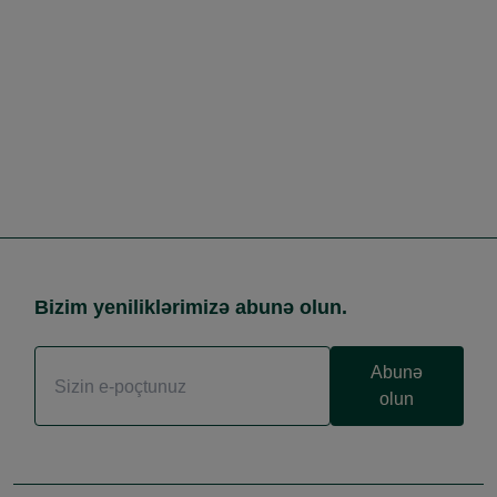
Bizim yeniliklərimizə abunə olun.
Abunə
olun