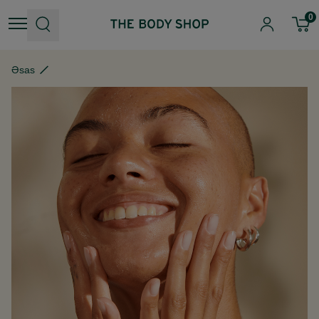
0
Əsas