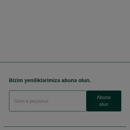
Bizim yeniliklərimizə abunə olun.
Abunə
olun