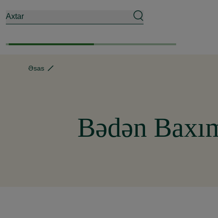
Axtar
Əsas
Bədən Baxı