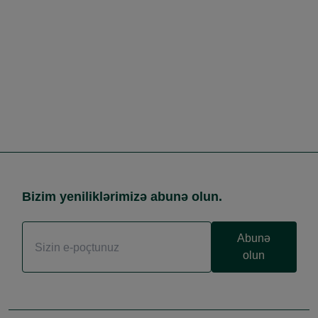
Bizim yeniliklərimizə abunə olun.
Abunə
olun